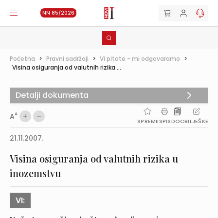
NN 85/2026
Početna
>
Pravni sadržaji
>
Vi pitate - mi odgovaramo
>
Visina osiguranja od valutnih rizika ...
Detalji dokumenta
A
A
SPREMI
ISPIS
DOC
BILJEŠKE
21.11.2007.
Visina osiguranja od valutnih rizika u
inozemstvu
VI: