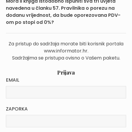
Mora li knjiga istodobno ispuniti sva tri uvjeta
navedena u članku 57. Pravilnika o porezu na
dodanu vrijednost, da bude oporezovana PDV-
om po stopi od 0%?
Za pristup do sadržaja morate biti korisnik portala
www.informator.hr.
Sadržajima se pristupa ovisno o Vašem paketu.
Prijava
EMAIL
ZAPORKA