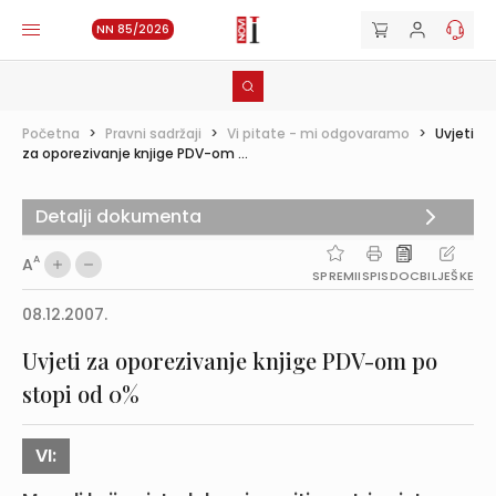
NN 85/2026
Početna
>
Pravni sadržaji
>
Vi pitate - mi odgovaramo
>
Uvjeti
za oporezivanje knjige PDV-om ...
Detalji dokumenta
A
A
SPREMI
ISPIS
DOC
BILJEŠKE
08.12.2007.
Uvjeti za oporezivanje knjige PDV-om po
stopi od 0%
VI: