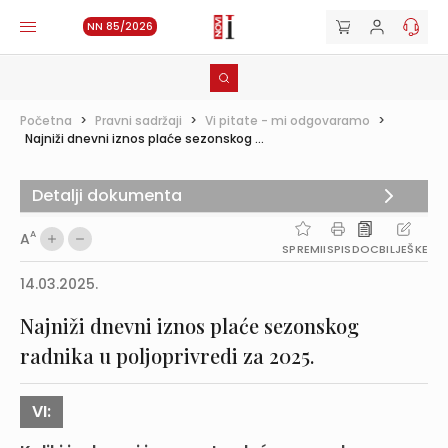
NN 85/2026
Početna
>
Pravni sadržaji
>
Vi pitate - mi odgovaramo
>
Najniži dnevni iznos plaće sezonskog ...
Detalji dokumenta
A
A
SPREMI
ISPIS
DOC
BILJEŠKE
14.03.2025.
Najniži dnevni iznos plaće sezonskog
radnika u poljoprivredi za 2025.
VI: