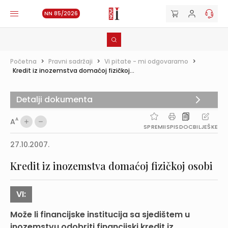
NN 85/2026
Početna
>
Pravni sadržaji
>
Vi pitate - mi odgovaramo
>
Kredit iz inozemstva domaćoj fizičkoj...
Detalji dokumenta
A
A
SPREMI
ISPIS
DOC
BILJEŠKE
27.10.2007.
Kredit iz inozemstva domaćoj fizičkoj osobi
VI:
Može li financijske institucija sa sjedištem u
inozemstvu odobriti financijski kredit iz