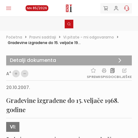
NN 85/2026
Početna
>
Pravni sadržaji
>
Vi pitate - mi odgovaramo
>
Građevine izgrađene do 15. veljače 19...
Detalji dokumenta
A
A
SPREMI
ISPIS
DOC
BILJEŠKE
20.10.2007.
Građevine izgrađene do 15. veljače 1968.
godine
VI: