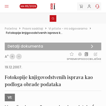
NN 85/2026
Početna
>
Pravni sadržaji
>
Vi pitate - mi odgovaramo
>
Fotokopije knjigovodstvenih isprava k...
Detalji dokumenta
A
A
SPREMI
ISPIS
DOC
BILJEŠKE
19.12.2007.
Fotokopije knjigovodstvenih isprava kao
podloga obrade podataka
VI: