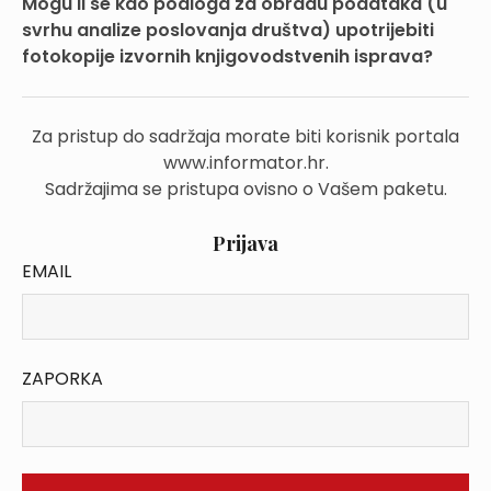
Mogu li se kao podloga za obradu podataka (u
svrhu analize poslovanja društva) upotrijebiti
fotokopije izvornih knjigovodstvenih isprava?
Za pristup do sadržaja morate biti korisnik portala
www.informator.hr.
Sadržajima se pristupa ovisno o Vašem paketu.
Prijava
EMAIL
ZAPORKA