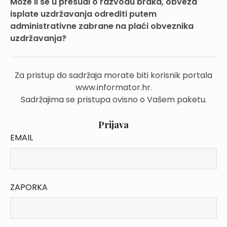
Može li se u presudi o razvodu braka, obveza
isplate uzdržavanja odrediti putem
administrativne zabrane na plaći obveznika
uzdržavanja?
Za pristup do sadržaja morate biti korisnik portala
www.informator.hr.
Sadržajima se pristupa ovisno o Vašem paketu.
Prijava
EMAIL
ZAPORKA