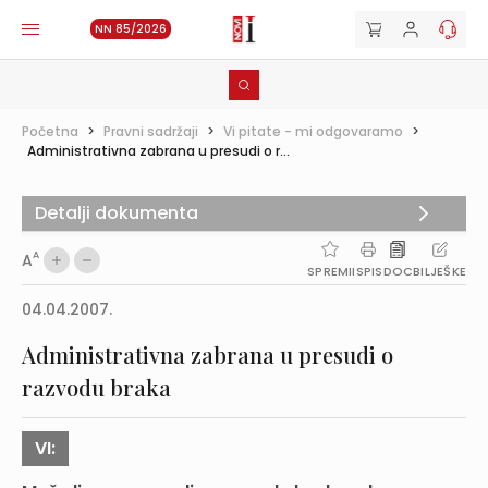
NN 85/2026
Početna
>
Pravni sadržaji
>
Vi pitate - mi odgovaramo
>
Administrativna zabrana u presudi o r...
Detalji dokumenta
A
A
SPREMI
ISPIS
DOC
BILJEŠKE
04.04.2007.
Administrativna zabrana u presudi o
razvodu braka
VI: