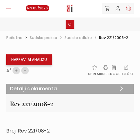
NN 85/2026
Početna
>
Sudska praksa
>
Sudske odluke
>
Rev 221/2008-2
NAPRAVI AI ANALIZU
A
A
SPREMI
ISPIS
DOC
BILJEŠKE
Detalji dokumenta
Rev 221/2008-2
Broj: Rev 221/08-2