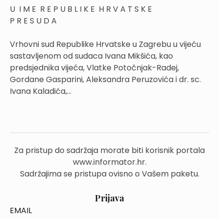
U I M E R E P U B L I K E H R V A T S K E
P R E S U D A
Vrhovni sud Republike Hrvatske u Zagrebu u vijeću
sastavljenom od sudaca Ivana Mikšića, kao
predsjednika vijeća, Vlatke Potočnjak-Radej,
Gordane Gasparini, Aleksandra Peruzovića i dr. sc.
Ivana Kaladića,...
Za pristup do sadržaja morate biti korisnik portala
www.informator.hr.
Sadržajima se pristupa ovisno o Vašem paketu.
Prijava
EMAIL