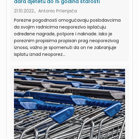
dara djetetu do 15 godina starosti
21.10.2022., Antonio Prtenjača
Porezne pogodnosti omogućavaju poslodavcima
da svojim radnicima neoporezivo isplaćuju
određene nagrade, potpore i naknade. Iako je
poreznim propisima propisan prag neoporezivog
iznosa, važno je spomenuti da on ne zabranjuje
isplatu iznad neoporez...