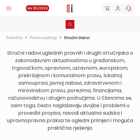
NN 85/2026
Početna
>
Pravni sadržaji
>
Stručni članci
Stručni radovi uglednih pravnih i drugih stručnjaka o
zakonodavnim aktualnostima u građanskom,
trgovačkom, upravnom, ustavnom, europskom,
prekršajnom i komunalnom pravu, lokalnoj
samoupravi, javnoj nabavi, zdravstvenom i
mirovinskom pravu, porezima, financijama,
računovodstvu i drugim područjima. U člancima se,
osim toga, često naglašavaju dvojbe i problemi u
provedbi propisa, navodi aktualna sudska i
upravnopravna praksa te ogledni primjeri i moguća
praktična rješenja.