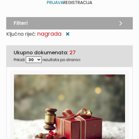
PRIJAVA
REGISTRACIJA
Filteri
nagrada
Ključna riječ:
❌
Ukupno dokumenata:
27
Prikaži
rezultata po stranici