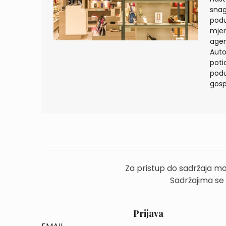
snag
podu
mjer
agen
Auto
poti
podu
gosp
Za pristup do sadržaja mo
Sadržajima se
Prijava