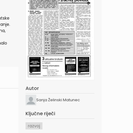
e
atske
anje.
na,
malo
Autor
Sanja Želinski Matunec
Ključne riječi
razvoj