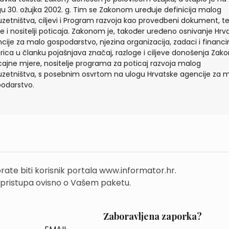
u 30. ožujka 2002. g. Tim se Zakonom uređuje definicija malog
zetništva, ciljevi i Program razvoja kao provedbeni dokument, t
e i nositelji poticaja. Zakonom je, također uređeno osnivanje Hrv
cije za malo gospodarstvo, njezina organizacija, zadaci i financir
rica u članku pojašnjava značaj, razloge i ciljeve donošenja Zako
cajne mjere, nositelje programa za poticaj razvoja malog
zetništva, s posebnim osvrtom na ulogu Hrvatske agencije za 
odarstvo.
rate biti korisnik portala www.informator.hr.
 pristupa ovisno o Vašem paketu.
Zaboravljena zaporka?