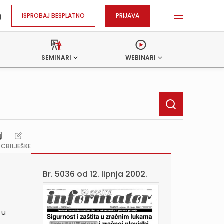
ISPROBAJ BESPLATNO
PRIJAVA
SEMINARI
WEBINARI
OC
BILJEŠKE
Br. 5036 od
12. lipnja 2002.
 u