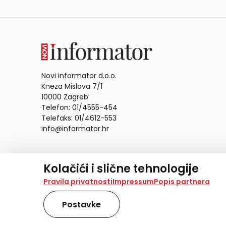
Novi informator d.o.o.
Kneza Mislava 7/1
10000 Zagreb
Telefon: 01/4555-454
Telefaks: 01/4612-553
info@informator.hr
PRATITE NAS:
Kolačići i slične tehnologije
Na našoj web stranici koristimo kolačiće i slične te
Pravila privatnosti
Impressum
Popis partnera
analiziramo promet na stranici te prikazujemo sadržaje
također koriste ove tehnologije.
Postavke
Odabirom opcije „Samo nužno“ prihvaćate samo one ko
obradu svih kolačića potrebnih za analitiku i marke