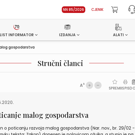
NN 85/2026
CJENIK
LIST INFORMATOR
IZDANJA
ALATI
alog gospodarstva
Stručni članci
A
A
SPREMI
ISPIS
D
6.2020.
ticanje malog gospodarstva
n o poticanju razvoja malog gospodarstva (Nar. nov., br. 29/02 -
avku teksta: Zakon) donesen je polovicom ožujka, a stupio je na