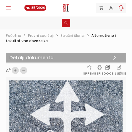
NN 85/2026
Početna
>
Pravni sadržaji
>
Stručni članci
>
Alternativne i
fakultativne obveze ka...
Detalji dokumenta
A
A
SPREMI
ISPIS
DOC
BILJEŠKE