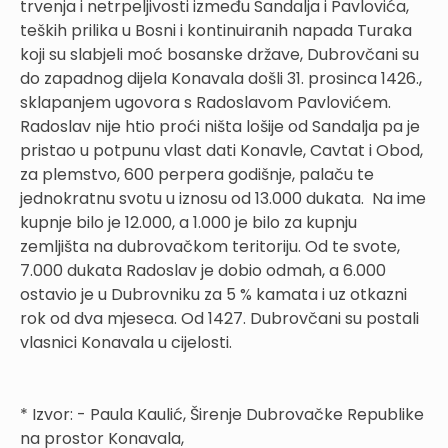
trvenja i netrpeljivosti između Sandalja i Pavlovića,
teških prilika u Bosni i kontinuiranih napada Turaka
koji su slabjeli moć bosanske države, Dubrovčani su
do zapadnog dijela Konavala došli 31. prosinca 1426.,
sklapanjem ugovora s Radoslavom Pavlovićem.
Radoslav nije htio proći ništa lošije od Sandalja pa je
pristao u potpunu vlast dati Konavle, Cavtat i Obod,
za plemstvo, 600 perpera godišnje, palaču te
jednokratnu svotu u iznosu od 13.000 dukata. Na ime
kupnje bilo je 12.000, a 1.000 je bilo za kupnju
zemljišta na dubrovačkom teritoriju. Od te svote,
7.000 dukata Radoslav je dobio odmah, a 6.000
ostavio je u Dubrovniku za 5 % kamata i uz otkazni
rok od dva mjeseca. Od 1427. Dubrovčani su postali
vlasnici Konavala u cijelosti.
* Izvor: - Paula Kaulić, Širenje Dubrovačke Republike
na prostor Konavala,