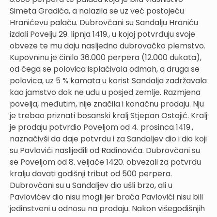
Simeta Gradića, a nalazila se uz već postojeću
Hranićevu palaču. Dubrovčani su Sandalju Hraniću
izdali Povelju 29. lipnja 1419., u kojoj potvrđuju svoje
obveze te mu daju nasljedno dubrovačko plemstvo.
Kupovninu je činilo 36.000 perpera (12.000 dukata),
od čega se polovica isplaćivala odmah, a druga se
polovica, uz 5 % kamata u korist Sandalja zadržavala
kao jamstvo dok ne uđu u posjed zemlje. Razmjena
povelja, međutim, nije značila i konačnu prodaju. Nju
je trebao priznati bosanski kralj Stjepan Ostojić. Kralj
je prodaju potvrdio Poveljom od 4. prosinca 1419.,
naznačivši da daje potvrdu i za Sandaljev dio i dio koji
su Pavlovići naslijedili od Radinovića. Dubrovčani su
se Poveljom od 8. veljače 1420. obvezali za potvrdu
kralju davati godišnji tribut od 500 perpera.
Dubrovčani su u Sandaljev dio ušli brzo, ali u
Pavlovićev dio nisu mogli jer braća Pavlovići nisu bili
jedinstveni u odnosu na prodaju. Nakon višegodišnjih