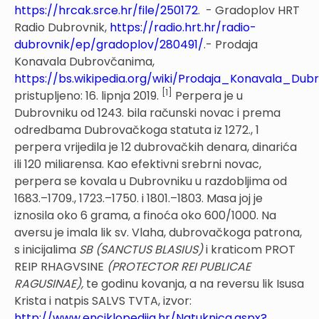
https://hrcak.srce.hr/file/250172
. - Gradoplov HRT
Radio Dubrovnik,
https://radio.hrt.hr/radio-
dubrovnik/ep/gradoplov/280491/
.- Prodaja
Konavala Dubrovčanima,
https://bs.wikipedia.org/wiki/Prodaja_Konavala_D
[1]
pristupljeno: 16. lipnja 2019.
Perpera je u
Dubrovniku od 1243. bila računski novac i prema
odredbama Dubrovačkoga statuta iz 1272., 1
perpera vrijedila je 12 dubrovačkih denara, dinarića
ili 120 miliarensa. Kao efektivni srebrni novac,
perpera se kovala u Dubrovniku u razdobljima od
1683.–1709., 1723.–1750. i 1801.–1803. Masa joj je
iznosila oko 6 grama, a finoća oko 600/1000. Na
aversu je imala lik sv. Vlaha, dubrovačkoga patrona,
s inicijalima
SB (SANCTUS BLASIUS)
i kraticom PROT
REIP RHAGVSINE
(PROTECTOR REI PUBLICAE
RAGUSINAE),
te godinu kovanja, a na reversu lik Isusa
Krista i natpis SALVS TVTA, izvor:
http://www.enciklopedija.hr/Natuknica.aspx?