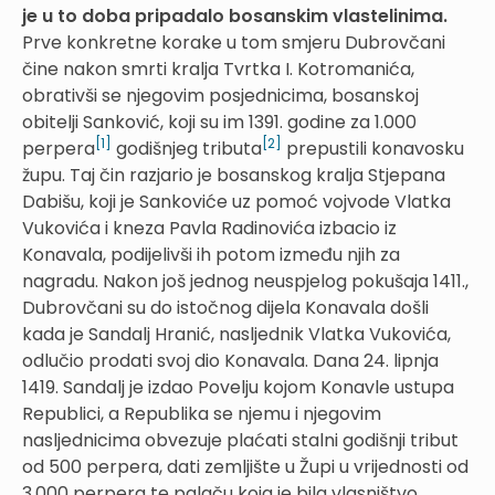
je u to doba pripadalo bosanskim vlastelinima.
Prve konkretne korake u tom smjeru Dubrovčani
čine nakon smrti kralja Tvrtka I. Kotromanića,
obrativši se njegovim posjednicima, bosanskoj
obitelji Sanković, koji su im 1391. godine za 1.000
[1]
[2]
perpera
godišnjeg tributa
prepustili konavosku
župu. Taj čin razjario je bosanskog kralja Stjepana
Dabišu, koji je Sankoviće uz pomoć vojvode Vlatka
Vukovića i kneza Pavla Radinovića izbacio iz
Konavala, podijelivši ih potom između njih za
nagradu. Nakon još jednog neuspjelog pokušaja 1411.,
Dubrovčani su do istočnog dijela Konavala došli
kada je Sandalj Hranić, nasljednik Vlatka Vukovića,
odlučio prodati svoj dio Konavala. Dana 24. lipnja
1419. Sandalj je izdao Povelju kojom Konavle ustupa
Republici, a Republika se njemu i njegovim
nasljednicima obvezuje plaćati stalni godišnji tribut
od 500 perpera, dati zemljište u Župi u vrijednosti od
3.000 perpera te palaču koja je bila vlasništvo