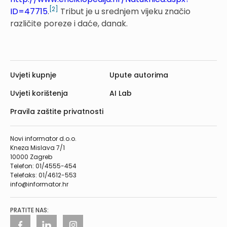
[2]
ID=47715
.
Tribut je u srednjem vijeku značio
različite poreze i daće, danak.
Uvjeti kupnje
Upute autorima
Uvjeti korištenja
AI Lab
Pravila zaštite privatnosti
Novi informator d.o.o.
Kneza Mislava 7/1
10000 Zagreb
Telefon: 01/4555-454
Telefaks: 01/4612-553
info@informator.hr
PRATITE NAS: