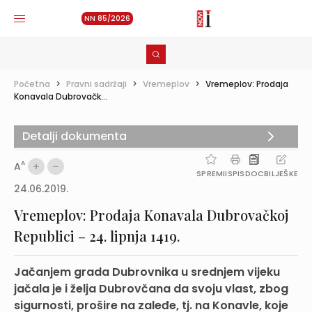
NN 85/2026
Početna
>
Pravni sadržaji
>
Vremeplov
>
Vremeplov: Prodaja
Konavala Dubrovačk...
Detalji dokumenta
A
A
SPREMI
ISPIS
DOC
BILJEŠKE
24.06.2019.
Vremeplov: Prodaja Konavala Dubrovačkoj
Republici – 24. lipnja 1419.
Jačanjem grada Dubrovnika u srednjem vijeku
jačala je i želja Dubrovčana da svoju vlast, zbog
sigurnosti, prošire na zaleđe, tj. na Konavle, koje