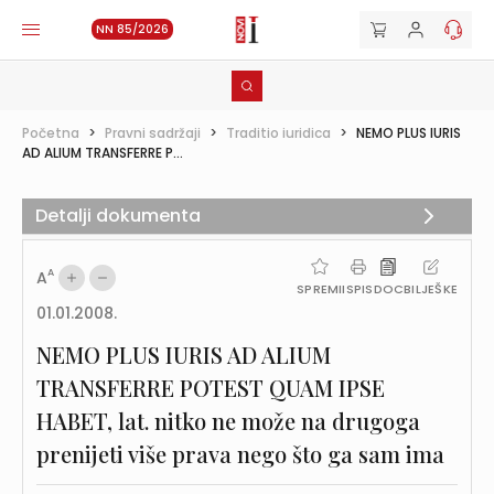
NN 85/2026
Početna
>
Pravni sadržaji
>
Traditio iuridica
>
NEMO PLUS IURIS
AD ALIUM TRANSFERRE P...
Detalji dokumenta
A
A
SPREMI
ISPIS
DOC
BILJEŠKE
01.01.2008.
NEMO PLUS IURIS AD ALIUM
TRANSFERRE POTEST QUAM IPSE
HABET, lat. nitko ne može na drugoga
prenijeti više prava nego što ga sam ima