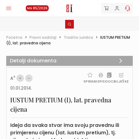
NN 85/2026
Početna
>
Pravni sadržaji
>
Traditio iuridica
>
IUSTUM PRETIUM
(I), lat. pravedna cijena
Detalji dokumenta
A
A
SPREMI
ISPIS
DOC
BILJEŠKE
01.01.2014.
IUSTUM PRETIUM (I), lat. pravedna
cijena
Ideja da svaka stvar ima svoju pravednu ili
primjerenu cijenu (lat. iustum pretium), tj.