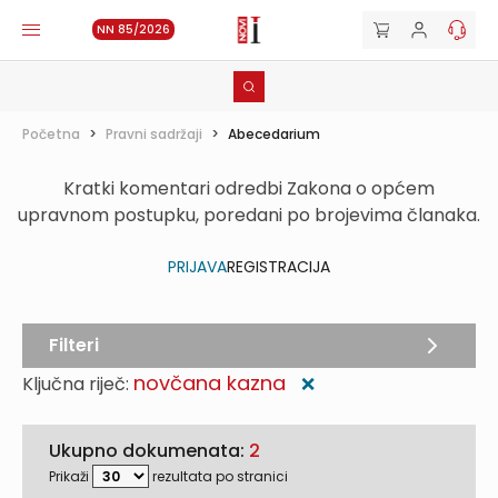
NN 85/2026
Početna
>
Pravni sadržaji
>
Abecedarium
Kratki komentari odredbi Zakona o općem
upravnom postupku, poredani po brojevima članaka.
PRIJAVA
REGISTRACIJA
Filteri
novčana kazna
Ključna riječ:
❌
Ukupno dokumenata:
2
Prikaži
rezultata po stranici