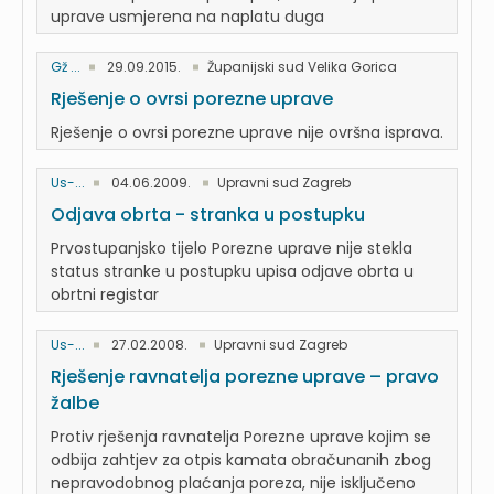
uprave usmjerena na naplatu duga
Gž ...
29.09.2015.
Županijski sud Velika Gorica
Rješenje o ovrsi porezne uprave
Rješenje o ovrsi porezne uprave nije ovršna isprava.
Us-...
04.06.2009.
Upravni sud Zagreb
Odjava obrta - stranka u postupku
Prvostupanjsko tijelo Porezne uprave nije stekla
status stranke u postupku upisa odjave obrta u
obrtni registar
Us-...
27.02.2008.
Upravni sud Zagreb
Rješenje ravnatelja porezne uprave – pravo
žalbe
Protiv rješenja ravnatelja Porezne uprave kojim se
odbija zahtjev za otpis kamata obračunanih zbog
nepravodobnog plaćanja poreza, nije isključeno