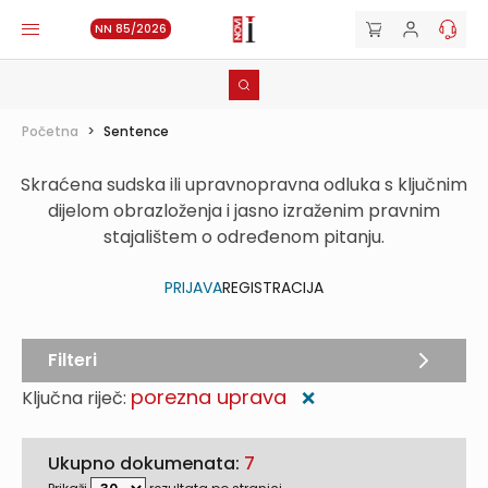
NN 85/2026
Početna
>
Sentence
Skraćena sudska ili upravnopravna odluka s ključnim
dijelom obrazloženja i jasno izraženim pravnim
stajalištem o određenom pitanju.
PRIJAVA
REGISTRACIJA
Filteri
porezna uprava
Ključna riječ:
❌
Ukupno dokumenata:
7