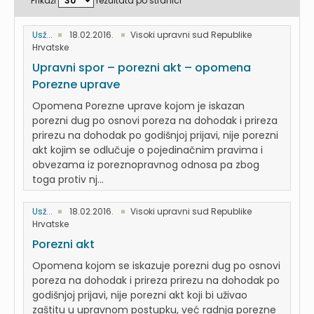
Prikaži
rezultata po stranici
Usž...
18.02.2016.
Visoki upravni sud Republike
Hrvatske
Upravni spor – porezni akt – opomena
Porezne uprave
Opomena Porezne uprave kojom je iskazan
porezni dug po osnovi poreza na dohodak i prireza
prirezu na dohodak po godišnjoj prijavi, nije porezni
akt kojim se odlučuje o pojedinačnim pravima i
obvezama iz poreznopravnog odnosa pa zbog
toga protiv nj...
Usž...
18.02.2016.
Visoki upravni sud Republike
Hrvatske
Porezni akt
Opomena kojom se iskazuje porezni dug po osnovi
poreza na dohodak i prireza prirezu na dohodak po
godišnjoj prijavi, nije porezni akt koji bi uživao
zaštitu u upravnom postupku, već radnja porezne