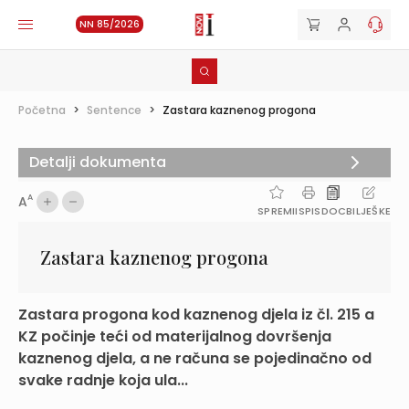
NN 85/2026
Početna
>
Sentence
>
Zastara kaznenog progona
Detalji dokumenta
A
A
SPREMI
ISPIS
DOC
BILJEŠKE
Zastara kaznenog progona
Zastara progona kod kaznenog djela iz čl. 215 a
KZ počinje teći od materijalnog dovršenja
kaznenog djela, a ne računa se pojedinačno od
svake radnje koja ula...