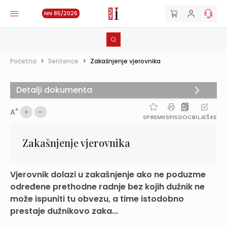
NN 85/2026
Početna
>
Sentence
>
Zakašnjenje vjerovnika
Detalji dokumenta
A
A
SPREMI
ISPIS
DOC
BILJEŠKE
Zakašnjenje vjerovnika
Vjerovnik dolazi u zakašnjenje ako ne poduzme
određene prethodne radnje bez kojih dužnik ne
može ispuniti tu obvezu, a time istodobno
prestaje dužnikovo zaka...