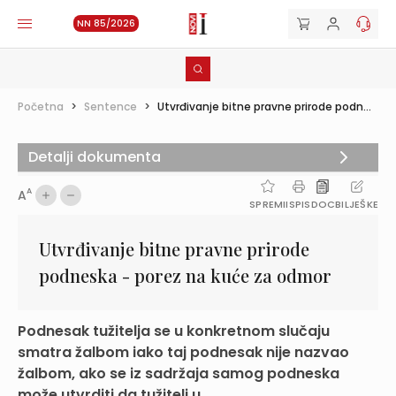
NN 85/2026
Početna
>
Sentence
>
Utvrđivanje bitne pravne prirode podn...
Detalji dokumenta
A
A
SPREMI
ISPIS
DOC
BILJEŠKE
Utvrđivanje bitne pravne prirode
podneska - porez na kuće za odmor
Podnesak tužitelja se u konkretnom slučaju
smatra žalbom iako taj podnesak nije nazvao
žalbom, ako se iz sadržaja samog podneska
može utvrditi da tužitelj u ...