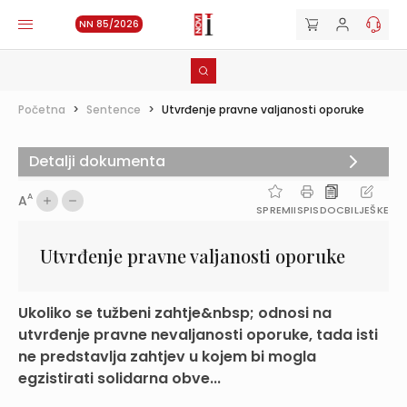
NN 85/2026
Početna
>
Sentence
>
Utvrđenje pravne valjanosti oporuke
Detalji dokumenta
A
A
SPREMI
ISPIS
DOC
BILJEŠKE
Utvrđenje pravne valjanosti oporuke
Ukoliko se tužbeni zahtje&nbsp; odnosi na
utvrđenje pravne nevaljanosti oporuke, tada isti
ne predstavlja zahtjev u kojem bi mogla
egzistirati solidarna obve...