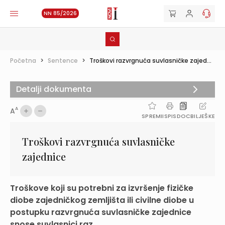
NN 85/2026
Početna
>
Sentence
>
Troškovi razvrgnuća suvlasničke zajed...
Detalji dokumenta
A
A
SPREMI
ISPIS
DOC
BILJEŠKE
Troškovi razvrgnuća suvlasničke
zajednice
Troškove koji su potrebni za izvršenje fizičke
diobe zajedničkog zemljišta ili civilne diobe u
postupku razvrgnuća suvlasničke zajednice
snose suvlasnici raz...