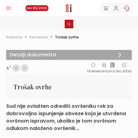
NN 85/2026
Početna
>
Sentence
>
Trošak ovrhe
Detalji dokumenta
A
A
SPREMI
ISPIS
DOC
BILJEŠKE
Trošak ovrhe
Sud nije ovlašten odrediti ovršeniku rok za
dobrovoljno ispunjenje obveze koja je utvrđena
ovršnom ispravom, ukoliko je tom ovršnom
odlukom naloženo ovršenik...