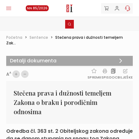
NN 85/2026
Početna
>
Sentence
>
Stečena prava i dužnosti temeljem
Zak...
Detalji dokumenta
A
A
SPREMI
ISPIS
DOC
BILJEŠKE
Stečena prava i dužnosti temeljem
Zakona o braku i porodičnim
odnosima
Odredba čl. 363 st. 2 Obiteljskog zakona određuje
da se danom stupanja na snagu tog Zakona