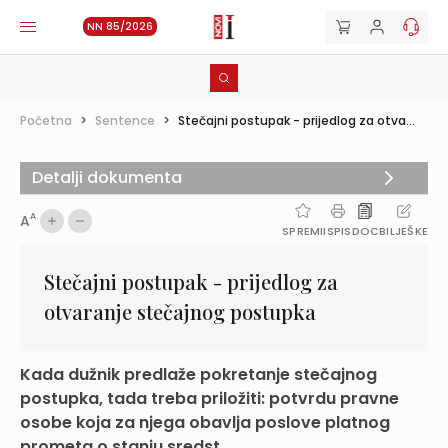
NN 85/2026
Početna
>
Sentence
>
Stečajni postupak - prijedlog za otva...
Detalji dokumenta
A
A
SPREMI
ISPIS
DOC
BILJEŠKE
Stečajni postupak - prijedlog za
otvaranje stečajnog postupka
Kada dužnik predlaže pokretanje stečajnog
postupka, tada treba priložiti: potvrdu pravne
osobe koja za njega obavlja poslove platnog
prometa o stanju sredst...