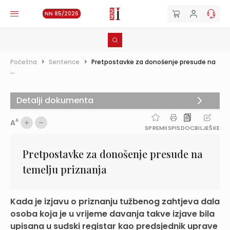
NN 85/2026
Početna
>
Sentence
>
Pretpostavke za donošenje presude na
...
Detalji dokumenta
A
A
SPREMI
ISPIS
DOC
BILJEŠKE
Pretpostavke za donošenje presude na
temelju priznanja
Kada je izjavu o priznanju tužbenog zahtjeva dala
osoba koja je u vrijeme davanja takve izjave bila
upisana u sudski registar kao predsjednik uprave