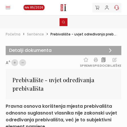
NN 85/2026
Početna
>
Sentence
>
Prebivalište - uvjet određivanja preb...
Detalji dokumenta
A
A
SPREMI
ISPIS
DOC
BILJEŠKE
Prebivalište - uvjet određivanja
prebivališta
Pravna osnova korištenja mjesta prebivališta
odnosno suglasnost vlasnika nije zakonski uvjet
određivanja prebivališta, već je to subjektivni
element namjere ...