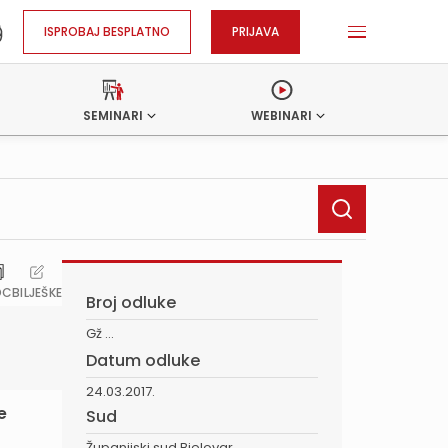
ISPROBAJ BESPLATNO
PRIJAVA
SEMINARI
WEBINARI
OC
BILJEŠKE
Broj odluke
Gž ...
Datum odluke
24.03.2017.
e
Sud
Županijski sud Bjelovar