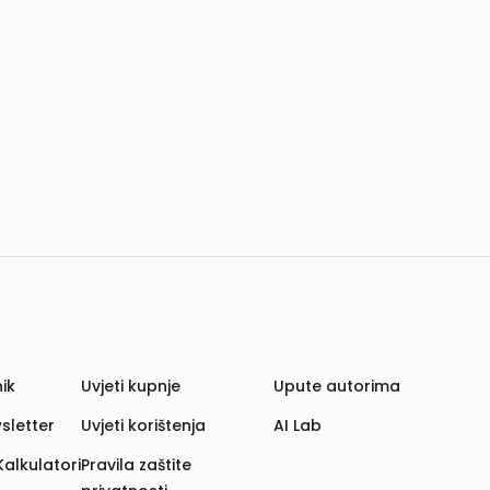
ik
Uvjeti kupnje
Upute autorima
sletter
Uvjeti korištenja
AI Lab
Kalkulatori
Pravila zaštite