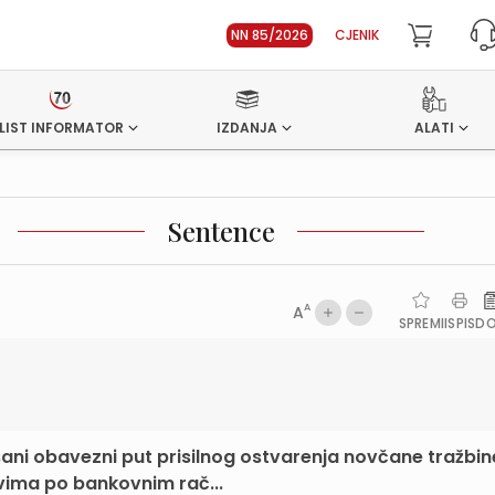
NN 85/2026
CJENIK
LIST INFORMATOR
IZDANJA
ALATI
Sentence
A
A
SPREMI
ISPIS
D
ani obavezni put prisilnog ostvarenja novčane tražbin
ima po bankovnim rač...