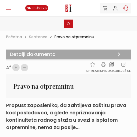
NN 85/2026
Početna
>
Sentence
>
Pravo na otpremninu
Detalji dokumenta
A
A
SPREMI
ISPIS
DOC
BILJEŠKE
Pravo na otpremninu
Propust zaposlenika, da zahtijeva zaštitu prava
kod poslodavca, a glede nepriznavanja
kontinuiteta radnog staža u svezi s isplatom
otpremnine, nema za poslje...