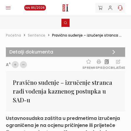
NN 85/2026
Početna
>
Sentence
>
Pravično suđenje – izručenje stranca ...
Detalji dokumenta
A
A
SPREMI
ISPIS
DOC
BILJEŠKE
Pravično suđenje – izručenje stranca
radi vođenja kaznenog postupka u
SAD-u
Ustavnosudska zaštita u predmetima izručenja
ograničena je na ocjenu pričinjene ili prijeteće