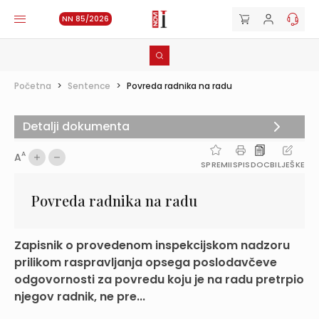
NN 85/2026
Početna
>
Sentence
>
Povreda radnika na radu
Detalji dokumenta
A
A
SPREMI
ISPIS
DOC
BILJEŠKE
Povreda radnika na radu
Zapisnik o provedenom inspekcijskom nadzoru
prilikom raspravljanja opsega poslodavčeve
odgovornosti za povredu koju je na radu pretrpio
njegov radnik, ne pre...