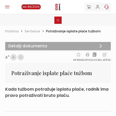
NN 86/2026
Početna
>
Sentence
>
Potraživanje isplate plaće tužbom
Detalji dokumenta
A
A
SPREMI
ISPIS
DOC
BILJEŠKE
Potraživanje isplate plaće tužbom
Kada tužbom potražuje isplatu plaće, radnik ima
pravo potraživati bruto plaću.