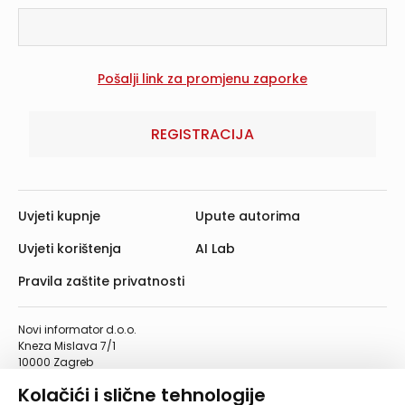
REGISTRACIJA
Uvjeti kupnje
Upute autorima
Uvjeti korištenja
AI Lab
Pravila zaštite privatnosti
Novi informator d.o.o.
Kneza Mislava 7/1
10000 Zagreb
Telefon: 01/4555-454
Kolačići i slične tehnologije
Telefaks: 01/4612-553