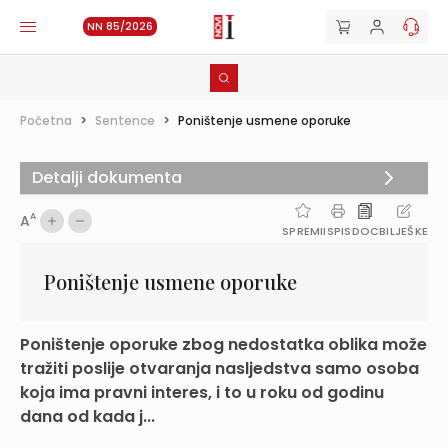
NN 85/2026
Početna
>
Sentence
>
Poništenje usmene oporuke
Detalji dokumenta
A
A
SPREMI
ISPIS
DOC
BILJEŠKE
Poništenje usmene oporuke
Poništenje oporuke zbog nedostatka oblika može
tražiti poslije otvaranja nasljedstva samo osoba
koja ima pravni interes, i to u roku od godinu
dana od kada j...