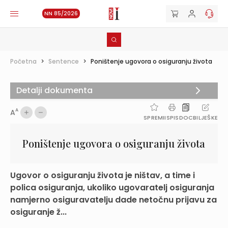
NN 85/2026
Početna
>
Sentence
>
Poništenje ugovora o osiguranju života
Detalji dokumenta
A
A
SPREMI
ISPIS
DOC
BILJEŠKE
Poništenje ugovora o osiguranju života
Ugovor o osiguranju života je ništav, a time i
polica osiguranja, ukoliko ugovaratelj osiguranja
namjerno osiguravatelju dade netočnu prijavu za
osiguranje ž...