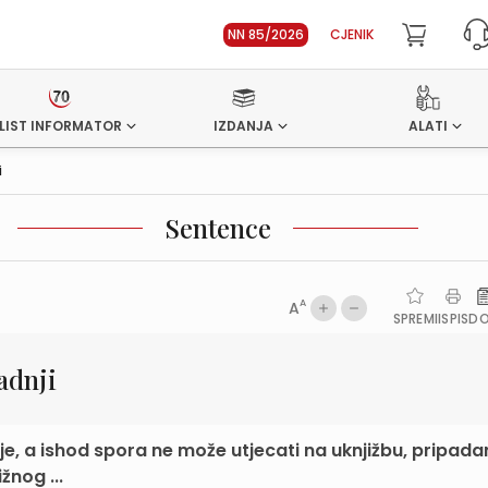
NN 85/2026
CJENIK
LIST INFORMATOR
IZDANJA
ALATI
i
Sentence
A
A
SPREMI
ISPIS
D
adnji
je, a ishod spora ne može utjecati na uknjižbu, pripadan
žnog ...