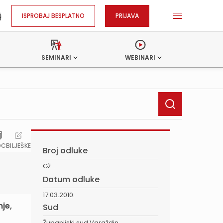
ISPROBAJ BESPLATNO
PRIJAVA
SEMINARI
WEBINARI
OC
BILJEŠKE
Broj odluke
Gž ...
Datum odluke
17.03.2010.
je,
Sud
Županijski sud Varaždin