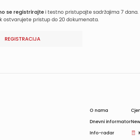
o se registrirajte
i testno pristupajte sadržajima 7 dana.
k ostvarujete pristup do 20 dokumenata.
REGISTRACIJA
O nama
Cjen
Dnevni informator
New
Info-radar