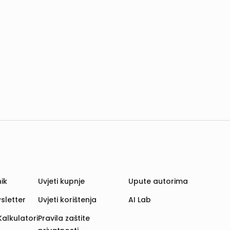
ik
Uvjeti kupnje
Upute autorima
sletter
Uvjeti korištenja
AI Lab
Kalkulatori
Pravila zaštite