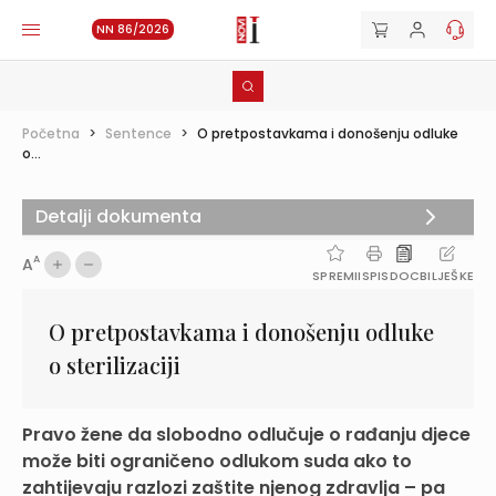
NN 86/2026
Početna
>
Sentence
>
O pretpostavkama i donošenju odluke
o...
Detalji dokumenta
A
A
SPREMI
ISPIS
DOC
BILJEŠKE
O pretpostavkama i donošenju odluke
o sterilizaciji
Pravo žene da slobodno odlučuje o rađanju djece
može biti ograničeno odlukom suda ako to
zahtijevaju razlozi zaštite njenog zdravlja – pa