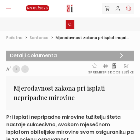
NN 85/2026
Početna
>
Sentence
>
Mjerodavnost zakona pri isplati nepri...
Detalji dokumenta
A
A
SPREMI
ISPIS
DOC
BILJEŠKE
Mjerodavnost zakona pri isplati
nepripadne mirovine
Pri isplati nepripadne mirovine tužitelju šteta
nastaje sukcesivno, svakom mjesečnom
isplatom obiteljske mirovine svom osiguraniku pa
je za ocjenu osnovanost...