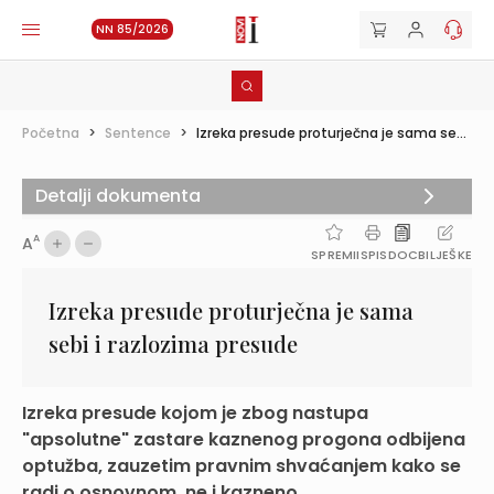
NN 85/2026
Početna
>
Sentence
>
Izreka presude proturječna je sama se...
Detalji dokumenta
A
A
SPREMI
ISPIS
DOC
BILJEŠKE
Izreka presude proturječna je sama
sebi i razlozima presude
Izreka presude kojom je zbog nastupa
"apsolutne" zastare kaznenog progona odbijena
optužba, zauzetim pravnim shvaćanjem kako se
radi o osnovnom, ne i kazneno...