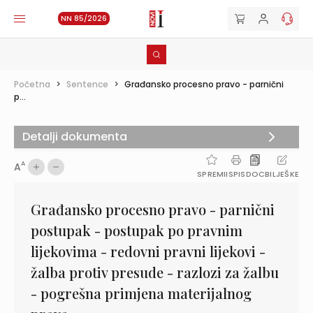
NN 85/2026
Početna
>
Sentence
>
Građansko procesno pravo - parnični
p...
Detalji dokumenta
A
A
SPREMI
ISPIS
DOC
BILJEŠKE
Građansko procesno pravo - parnični
postupak - postupak po pravnim
lijekovima - redovni pravni lijekovi -
žalba protiv presude - razlozi za žalbu
- pogrešna primjena materijalnog