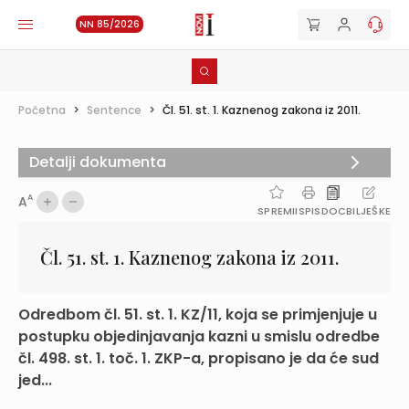
NN 85/2026
Početna
>
Sentence
>
Čl. 51. st. 1. Kaznenog zakona iz 2011.
Detalji dokumenta
A
A
SPREMI
ISPIS
DOC
BILJEŠKE
Čl. 51. st. 1. Kaznenog zakona iz 2011.
Odredbom čl. 51. st. 1. KZ/11, koja se primjenjuje u
postupku objedinjavanja kazni u smislu odredbe
čl. 498. st. 1. toč. 1. ZKP-a, propisano je da će sud
jed...