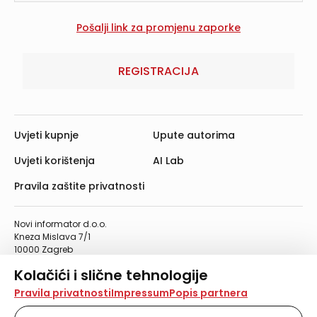
REGISTRACIJA
Uvjeti kupnje
Upute autorima
Uvjeti korištenja
AI Lab
Pravila zaštite privatnosti
Novi informator d.o.o.
Kneza Mislava 7/1
10000 Zagreb
Telefon: 01/4555-454
Kolačići i slične tehnologije
Telefaks: 01/4612-553
info@informator.hr
Na našoj web stranici koristimo kolačiće i slične
Pravila privatnosti
Impressum
Popis partnera
tehnologije za pohranu, čitanje i obradu informacija na