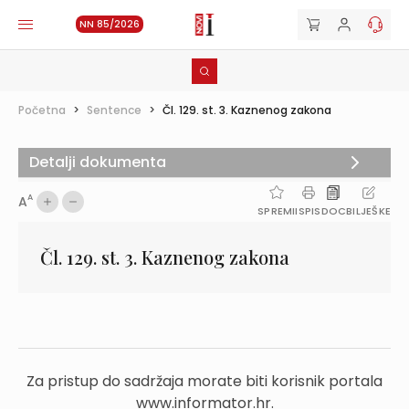
NN 85/2026
Početna
>
Sentence
>
Čl. 129. st. 3. Kaznenog zakona
Detalji dokumenta
A
A
SPREMI
ISPIS
DOC
BILJEŠKE
Čl. 129. st. 3. Kaznenog zakona
Za pristup do sadržaja morate biti korisnik portala
www.informator.hr.