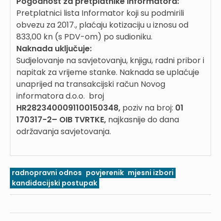
Pogodnost za pretplatnike Informatora:
Pretplatnici lista Informator koji su podmirili
obvezu za 2017., plaćaju kotizaciju u iznosu od
833,00 kn (s PDV-om) po sudioniku.
Naknada uključuje:
Sudjelovanje na savjetovanju, knjigu, radni pribor i
napitak za vrijeme stanke. Naknada se uplaćuje
unaprijed na transakcijski račun Novog
informatora d.o.o. broj
HR2823400091100150348,
poziv na broj:
01
170317-2– OIB TVRTKE,
najkasnije do dana
održavanja savjetovanja.
radnopravni odnos
povjerenik
mjesni izbori
kandidacijski postupak