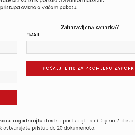
rate biti korisnik portala www.informator.hr.
 pristupa ovisno o Vašem paketu.
Zaboravljena zaporka?
EMAIL
o se registrirajte
i testno pristupajte sadržajima 7 dana.
k ostvarujete pristup do 20 dokumenata.