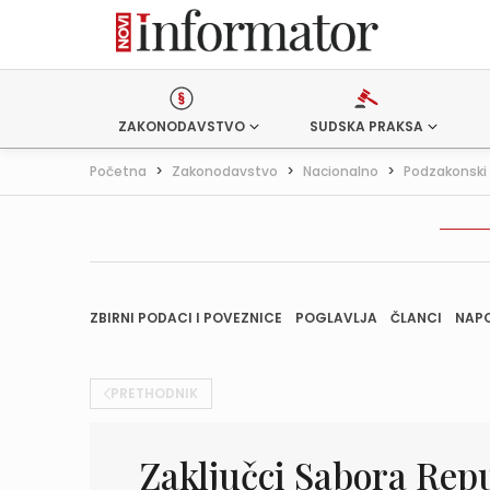
ZAKONODAVSTVO
SUDSKA PRAKSA
Početna
>
Zakonodavstvo
>
Nacionalno
>
Podzakonski 
ZBIRNI PODACI I POVEZNICE
POGLAVLJA
ČLANCI
NAP
PRETHODNIK
Zaključci Sabora Repu