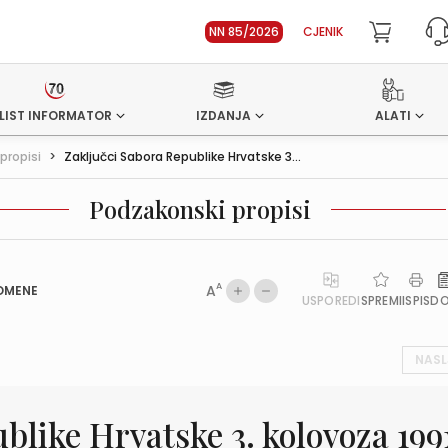
NN 85/2026
CJENIK
LIST INFORMATOR
IZDANJA
ALATI
propisi
>
Zaključci Sabora Republike Hrvatske 3...
Podzakonski propisi
A
A
OMENE
USPOREDI
SPREMI
ISPIS
D
NASL
blike Hrvatske 3. kolovoza 199