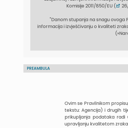
Komisije 2011/850/EU (
26/
"Danom stupanja na snagu ovoga Pra
informacija i izvješćivanju o kvaliteti z
(»Naro
PREAMBULA
Ovim se Pravilnikom propisuj
tekstu: Agencija) i drugih t
prikupljanja podataka radi 
upravljanju kvalitetom zraka