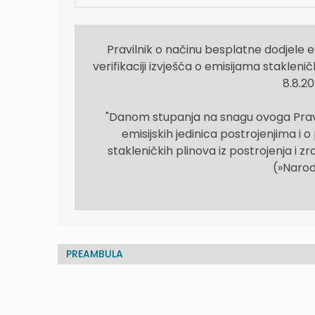
Pravilnik o načinu besplatne dodjele emi
verifikaciji izvješća o emisijama staklenič
8.8.20
"Danom stupanja na snagu ovoga Pravil
emisijskih jedinica postrojenjima i o 
stakleničkih plinova iz postrojenja i zr
(»Narod
PREAMBULA