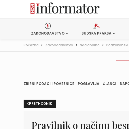
ZAKONODAVSTVO
SUDSKA PRAKSA
Početna
>
Zakonodavstvo
>
Nacionalno
>
Podzakonski 
ZBIRNI PODACI I POVEZNICE
POGLAVLJA
ČLANCI
NAP
PRETHODNIK
Pravilnik o načinu besp