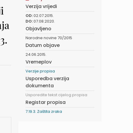
Verzija vrijedi
i
OD:
02.07.2015.
nja
DO:
07.08.2020.
Objavljeno
3.
Narodne novine 70/2015
Datum objave
24.06.2015.
Vremeplov
Verzije propisa
Usporedba verzija
dokumenta
Usporedite tekst cijelog propisa
Registar propisa
7.19.3. Zaštita zraka