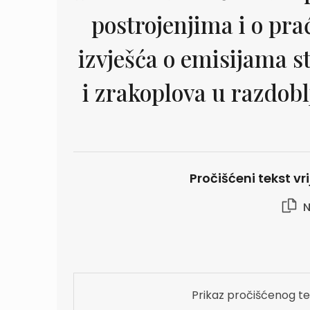
postrojenjima i o prać
izvješća o emisijama st
i zrakoplova u razdoblj
Pročišćeni tekst vr
N
Prikaz pročišćenog te