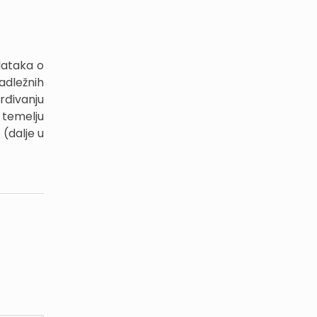
odataka o
adležnih
rđivanju
a temelju
 (dalje u