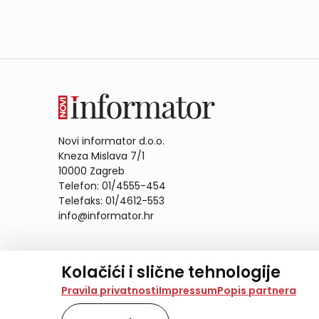
Novi informator d.o.o.
Kneza Mislava 7/1
10000 Zagreb
Telefon: 01/4555-454
Telefaks: 01/4612-553
info@informator.hr
PRATITE NAS:
Kolačići i slične tehnologije
Na našoj web stranici koristimo kolačiće i slične te
Pravila privatnosti
Impressum
Popis partnera
analiziramo promet na stranici te prikazujemo sadržaje
također koriste ove tehnologije.