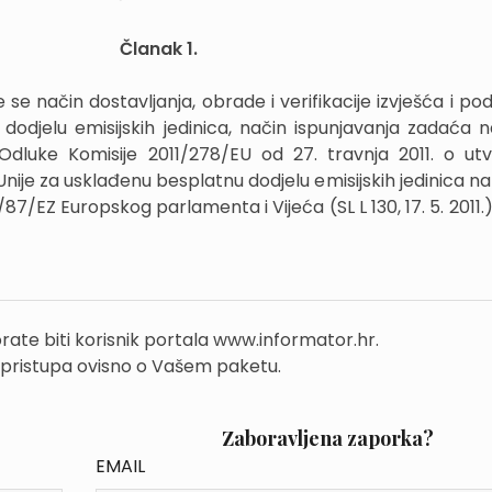
Članak 1.
 se način dostavljanja, obrade i verifikacije izvješća i p
dodjelu emisijskih jedinica, način ispunjavanja zadaća n
Odluke Komisije 2011/278/EU od 27. travnja 2011. o utv
 Unije za usklađenu besplatnu dodjelu emisijskih jedinica n
87/EZ Europskog parlamenta i Vijeća (SL L 130, 17. 5. 2011.)
rate biti korisnik portala www.informator.hr.
 pristupa ovisno o Vašem paketu.
Zaboravljena zaporka?
EMAIL