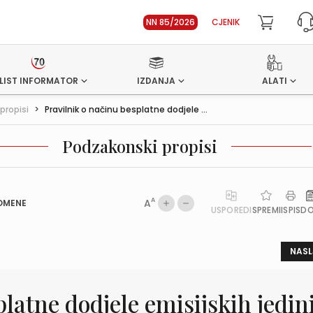
NN 85/2026
CJENIK
LIST INFORMATOR
IZDANJA
ALATI
propisi
>
Pravilnik o načinu besplatne dodjele ...
Podzakonski propisi
A
A
OMENE
USPOREDI
SPREMI
ISPIS
D
NASL
latne dodjele emisijskih jedin