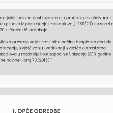
sijskih jedinica postrojenjima i o praćenju, izvješćivanju i
kih plinova iz postrojenja i zrakoplova (
89/20) na snazi 
20. u članku 16. propisuje:
nika prestaje važiti Pravilnik o načinu besplatne dodjele
praćenju, izvješćivanju i verifikaciji izvješća o emisijama
akoplova u razdoblju koje započinje 1. siječnja 2013. godine
ne novine«, broj 70/2015)."
I. OPĆE ODREDBE