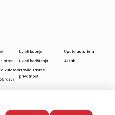
ik
Uvjeti kupnje
Upute autorima
sletter
Uvjeti korištenja
AI Lab
Kalkulatori
Pravila zaštite
privatnosti
Obrasci
aju. Time poboljšavamo korisničko iskustvo,
 više web stranica i uređaja u tu svrhu. Naši partneri