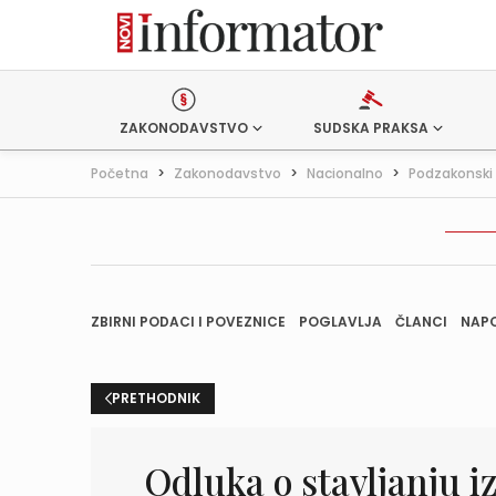
ZAKONODAVSTVO
SUDSKA PRAKSA
Početna
>
Zakonodavstvo
>
Nacionalno
>
Podzakonski 
ZBIRNI PODACI I POVEZNICE
POGLAVLJA
ČLANCI
NAP
PRETHODNIK
Odluka o stavljanju 