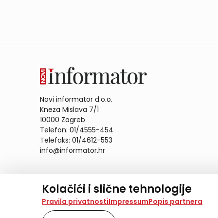
Novi informator d.o.o.
Kneza Mislava 7/1
10000 Zagreb
Telefon: 01/4555-454
Telefaks: 01/4612-553
info@informator.hr
PRATITE NAS:
Kolačići i slične tehnologije
Na našoj web stranici koristimo kolačiće i slične te
Pravila privatnosti
Impressum
Popis partnera
analiziramo promet na stranici te prikazujemo sadržaje