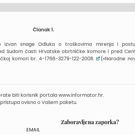
Članak 1.
 izvan snage Odluka o troškovima mirenja i post
ed Sudom časti Hrvatske obrtničke komore i pred Cen
ničkoj komori br. 4-1766-3279-122-2008
(»Narodne nov
rate biti korisnik portala www.informator.hr.
 pristupa ovisno o Vašem paketu.
Zaboravljena zaporka?
EMAIL