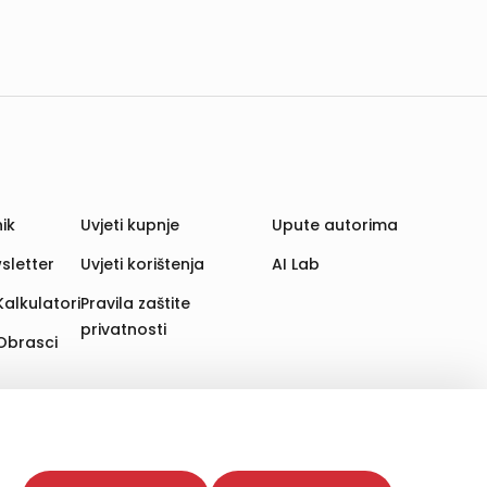
ik
Uvjeti kupnje
Upute autorima
sletter
Uvjeti korištenja
AI Lab
Kalkulatori
Pravila zaštite
privatnosti
Obrasci
aju. Time poboljšavamo korisničko iskustvo,
 više web stranica i uređaja u tu svrhu. Naši partneri