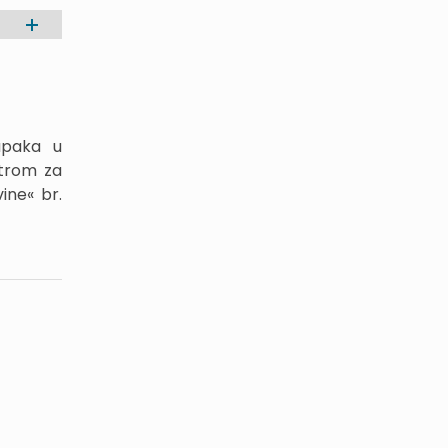
upaka u
trom za
ine« br.