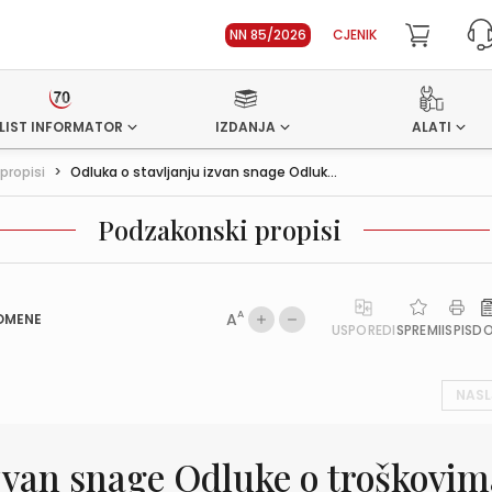
NN 85/2026
CJENIK
LIST INFORMATOR
IZDANJA
ALATI
propisi
>
Odluka o stavljanju izvan snage Odluk...
Podzakonski propisi
A
A
OMENE
USPOREDI
SPREMI
ISPIS
D
NASL
izvan snage Odluke o troškovim