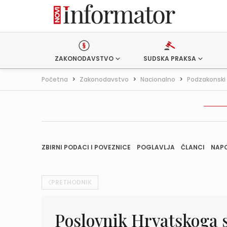
ZAKONODAVSTVO
SUDSKA PRAKSA
Početna
>
Zakonodavstvo
>
Nacionalno
>
Podzakonski 
ZBIRNI PODACI I POVEZNICE
POGLAVLJA
ČLANCI
NAP
PRETHODNIK
Poslovnik Hrvatskoga s