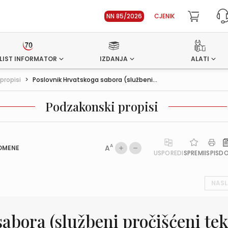
NN 85/2026
CJENIK
LIST INFORMATOR
IZDANJA
ALATI
propisi
>
Poslovnik Hrvatskoga sabora (službeni...
Podzakonski propisi
A
A
OMENE
USPOREDI
SPREMI
ISPIS
D
NASL
abora (službeni pročišćeni tek