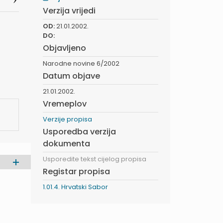
Verzija vrijedi
OD:
21.01.2002.
DO:
Objavljeno
Narodne novine 6/2002
Datum objave
21.01.2002.
Vremeplov
Verzije propisa
Usporedba verzija
dokumenta
Usporedite tekst cijelog propisa
Registar propisa
1.01.4. Hrvatski Sabor