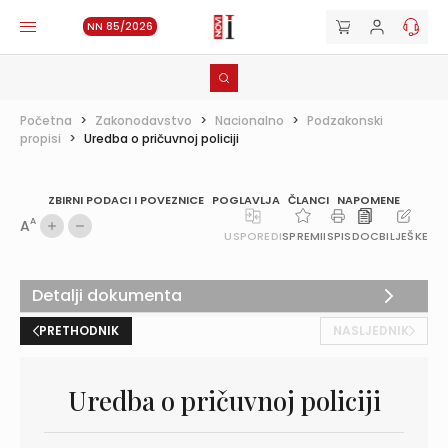
NN 85/2026
Početna
>
Zakonodavstvo
>
Nacionalno
>
Podzakonski
propisi
>
Uredba o pričuvnoj policiji
ZBIRNI PODACI I POVEZNICE
POGLAVLJA
ČLANCI
NAPOMENE
A
A
USPOREDI
SPREMI
ISPIS
DOC
BILJEŠKE
Detalji dokumenta
PRETHODNIK
NASLJEDNIK
Uredba o pričuvnoj policiji