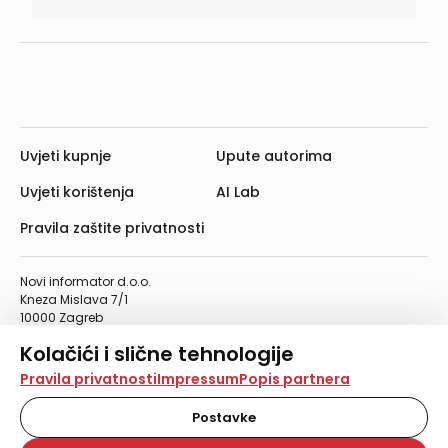
Uvjeti kupnje
Upute autorima
Uvjeti korištenja
AI Lab
Pravila zaštite privatnosti
Novi informator d.o.o.
Kneza Mislava 7/1
10000 Zagreb
Telefon: 01/4555-454
Kolačići i slične tehnologije
Telefaks: 01/4612-553
info@informator.hr
Na našoj web stranici koristimo kolačiće i slične
Pravila privatnosti
Impressum
Popis partnera
tehnologije za pohranu, čitanje i obradu informacija na
vašem uređaju. Time poboljšavamo korisničko iskustvo,
Postavke
PRATITE NAS:
analiziramo promet na stranici te prikazujemo sadržaje i