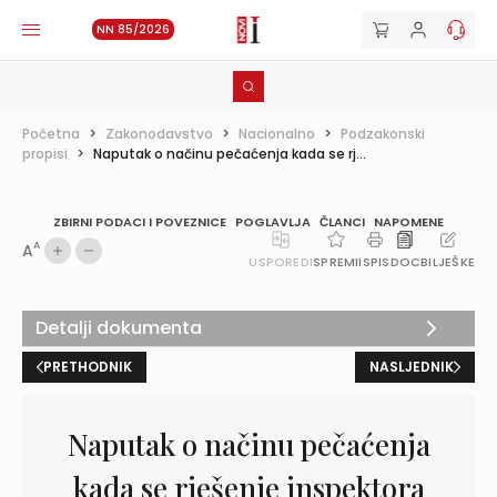
NN 85/2026
Početna
>
Zakonodavstvo
>
Nacionalno
>
Podzakonski
propisi
>
Naputak o načinu pečaćenja kada se rj...
ZBIRNI PODACI I POVEZNICE
POGLAVLJA
ČLANCI
NAPOMENE
A
A
USPOREDI
SPREMI
ISPIS
DOC
BILJEŠKE
Detalji dokumenta
PRETHODNIK
NASLJEDNIK
Naputak o načinu pečaćenja
kada se rješenje inspektora