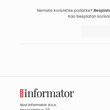
Nemate korisničke podatke?
Besplatn
Kao besplatan korisni
Novi informator d.o.o.
Kneza Mislava 7/1