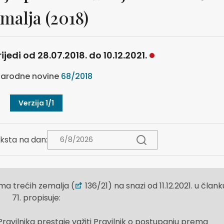
malja (2018)
ijedi od 28.07.2018. do 10.12.2021.
arodne novine
68/2018
Verzija 1/1
ksta na dan:
ma trećih zemalja (
136/21) na snazi od 11.12.2021. u člank
71. propisuje:
vilnika prestaje važiti Pravilnik o postupanju prema