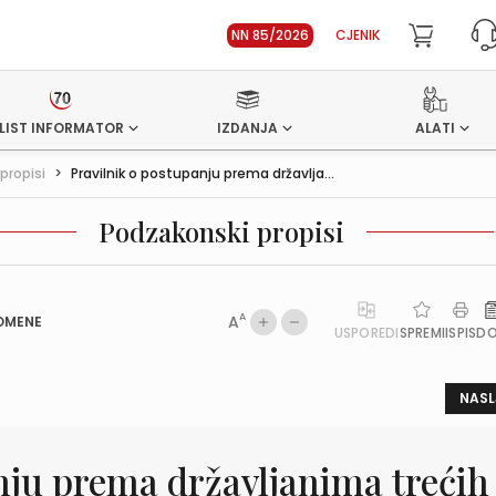
NN 85/2026
CJENIK
LIST INFORMATOR
IZDANJA
ALATI
propisi
>
Pravilnik o postupanju prema državlja...
Podzakonski propisi
A
A
OMENE
USPOREDI
SPREMI
ISPIS
D
NASL
nju prema državljanima trećih