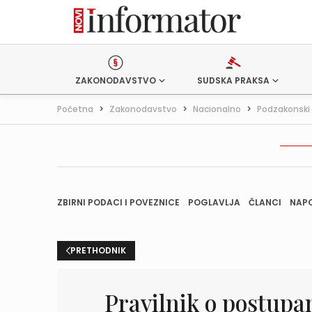
ZAKONODAVSTVO
SUDSKA PRAKSA
Početna
>
Zakonodavstvo
>
Nacionalno
>
Podzakonski 
ZBIRNI PODACI I POVEZNICE
POGLAVLJA
ČLANCI
NAP
PRETHODNIK
Pravilnik o postupa