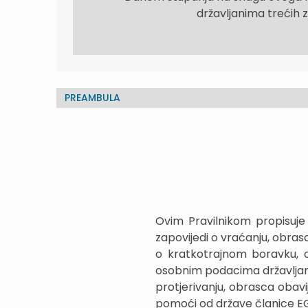
državljanima trećih 
PREAMBULA
Ovim Pravilnikom propisuje 
zapovijedi o vraćanju, obra
o kratkotrajnom boravku, o
osobnim podacima državljani
protjerivanju, obrasca obav
pomoći od države članice EG