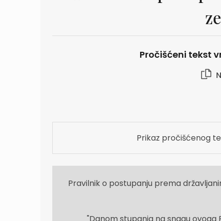
ze
Pročišćeni tekst vr
N
Prikaz pročišćenog te
Pravilnik o postupanju prema državljani
"Danom stupanja na snagu ovoga Pra