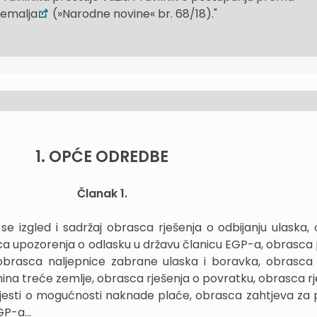
zemalja
(»Narodne novine« br. 68/18)."
1. OPĆE ODREDBE
Članak 1.
se izgled i sadržaj obrasca rješenja o odbijanju ulaska,
sca upozorenja o odlasku u državu članicu EGP-a, obrasca
brasca naljepnice zabrane ulaska i boravka, obrasca 
na treće zemlje, obrasca rješenja o povratku, obrasca rj
ijesti o mogućnosti naknade plaće, obrasca zahtjeva za 
P-a...