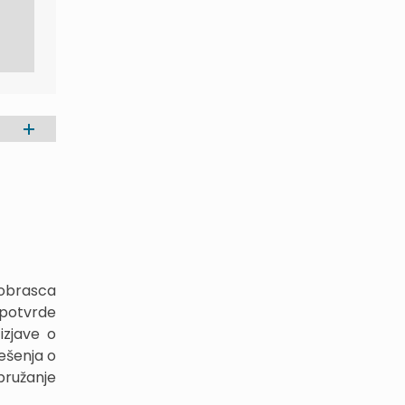
 obrasca
 potvrde
izjave o
ešenja o
pružanje