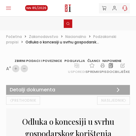
NN 85/2026
Početna
>
Zakonodavstvo
>
Nacionalno
>
Podzakonski
propisi
>
Odluka o koncesiji u svrhu gospodarsk...
ZBIRNI PODACI I POVEZNICE
POGLAVLJA
ČLANCI
NAPOMENE
A
A
USPOREDI
SPREMI
ISPIS
DOC
BILJEŠKE
Detalji dokumenta
PRETHODNIK
NASLJEDNIK
Odluka o koncesiji u svrhu
gospodarskog korištenja