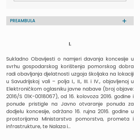
PREAMBULA
I.
Sukladno Obavijesti o namjeri davanja koncesije u
svrhu gospodarskog korištenja pomorskog dobra
radi obavljanja djelatnosti uzgoja školjaka na lokaciji
u Savudrijskoj vali – polja I., II., III. i IV., objavljenoj u
Elektroničkom oglasniku javne nabave (broj objave:
2016/S 01K-0018067), od 16. kolovoza 2016. godine i
ponude pristigle na Javno otvaranje ponuda za
dodjelu koncesije, održano 16. rujna 2016. godine u
prostorijama Ministarstva pomorstva, prometa i
infrastrukture, te Nalaza i...